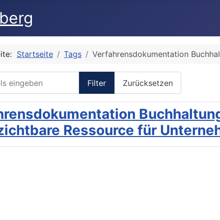
sberg
eite:
Startseite
Tags
Verfahrensdokumentation Buchha
ls eingeben
Filter
Zurücksetzen
hrensdokumentation Buchhaltung
zichtbare Ressource für Untern