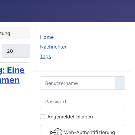
ltung
Home
Nachrichten
Anzeige #
Tags
: Eine
ehmen
Benutzername
Passwort
Passwo
Angemeldet bleiben
Web-Authentifizierung