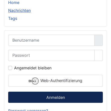
Home
Nachrichten
Tags
Benutzername
Passwort
Passwo
Angemeldet bleiben
Web-Authentifizierung
Anmelden
Passwort vergessen?